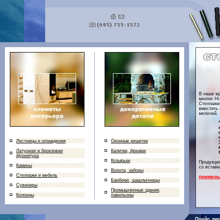
В наше вр
многих Hi
Стеллажи
вместить 
мелочей.
Лестницы и ограждения
Оконные решетки
Латунная и бронзовая
Калитки, фонари
фурнитура
Козырьки
Продукция
Камины
со вставк
Ворота, заборы
Стеллажи и мебель
примеры
Барбекю, шашлычницы
Сувениры
Промышленные здания,
Колонны
павильоны
Прайс ли