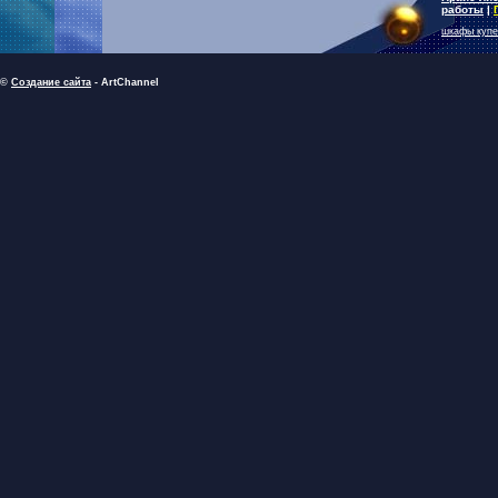
работы
|
шкафы купе
©
Создание сайта
- ArtChannel